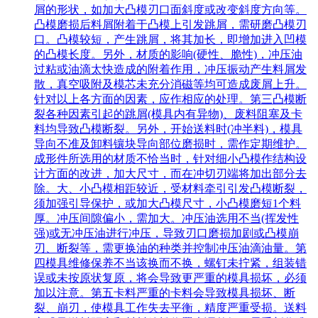
屑的形状，如加大凸模刃口面斜度或改变斜度方向等。
凸模磨损后料屑附着于凸模上引发跳屑，需研磨凸模刃
口。凸模较短，产生跳屑，将其加长，即增加进入凹模
的凸模长度。另外，材质的影响(硬性、脆性)，冲压油
过粘或油滴太快造成的附着作用，冲压振动产生料屑发
散，真空吸附及模芯未充分消磁等均可造成废屑上升。
针对以上各方面的因素，应作相应的处理。第三凸模断
裂各种因素引起的跳屑(模具内有异物)、废料阻塞及卡
料均导致凸模断裂。另外，开始送料时(冲半料)，模具
导向不准及卸料镶块导向部位磨损时，需作定期维护。
成形件所选用的材质不恰当时，针对细小凸模作结构设
计方面的改进，加大尺寸，而在冲切刃端将加出部分去
除。大、小凸模相距较近，受材料牵引引发凸模断裂，
须加强引导保护，或加大凸模尺寸，小凸模磨短1个料
厚。冲压间隙偏小，需加大。冲压油选用不当(挥发性
强)或无冲压油进行冲压，导致刃口磨损加剧或凸模崩
刃、断裂等，需更换油的种类并控制冲压油滴油量。第
四模具维修保养不当该换而不换，螺钉未拧紧，组装错
误或未按原状复原，将会导致更严重的模具损坏，必须
加以注意。第五卡料严重的卡料会导致模具损坏、断
裂、崩刃，使模具工作失去平衡，精度严重受损。送料