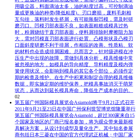
用吸尘器，料面滴油太多，油的粘度过高，可控制滴油
量或更换油的种类(降低粘度)。刃口磨损，废料毛刺相
互勾挂，落料时发生挤屑，有可能胀裂凹模，需及时研
磨刃口。凹模刃部表面不良，如表面粗糙或模具过热
时，粉屑烧结于直刃部表面，使料屑排除时摩擦阻力加
大，需对凹模直刃部表面进行处置。凸模形状及凸模刃
口面斜度研磨不利于排屑，作相应的改善。性质粘、软
的材料也会造成排屑困难。总而言之，针对级进模在冲
压生产中出现的故障，需做到具体分析，模具维修中常
被忽视的地方，如模具的导向精度、导料精度及模内弹
簧使用状况，会影响到模具的其它各个部位，必须作定
期的检查及维护。在生产中积累和制定合理的模具维修
数据，即实施定期的维护保养，把模具事故消灭于萌芽
状态，从而达到延长模具寿命，降低生产成本的目的。
02
第五届广州国际模具展览会Asiamold将于9月21正式召开
2011年9月21至23日在中国广州保利世贸博览馆隆重举行
第五届广州国际模具展览会Asiamold，超过300家来自15
个国家及地区的厂商已报名参加，将为观众带来最新模
具解决方案，从设计到成型及量化生产。其中知名参展
商包括日本三菱在中国的官方代理武正机械；中国厂家