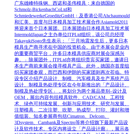
广东雄峰特殊钢、西诺和圣伟模具；来自德国的
Schmolz-BickenbachCoLtd和
SchmiedewerkeGroeditzGmbH；及香港公司Ahchaumould
和汇美。首度与日本模具加工技术展合作Asiamold2011
将迎来首个日本展团。日本展团由日本模具加工技术展
IntermoldJapan之主办单位ITPLtd组织，该公司总经理
TakayukiSogo先生表示：「三月地震发生后，更多日本
模具生产商寻求在中国的投资机会。由于本展会是业内
的重要商贸平台，许多日本模具供应商对展会深感兴
趣。」除展团外，ITPLtd亦将组织贵宾买家团，邀请日
本生产商前来展会搜寻模具产品。此外，德国亦首度组
织买家团参观，而巴西和伊朗的买家团则再次莅临。特
设专区介绍产品设计、制模、汽车模具及生产系统产品
设计、制模及热处理专区在今年新推出的「产品设计、
制模及热处理专区」，将划分为两个展品类别–设计及
OEM，展出内容包括模具软件、CAD/CAM、工程技
术、绿色可持续发展、创新与应用技术、研究与发展、
注塑模具、二次注塑、吹塑、热成型、打印、灌封和增
值组装。知名参展商包括Cimatron、Delcom、
3Dsystem、Cambank及Spectro等将介绍旗下最新产品设
计及软件技术。专区内将设立「产品设计廊」，展示各