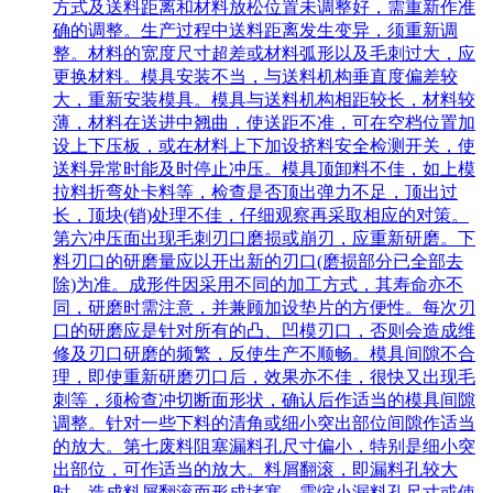
方式及送料距离和材料放松位置未调整好，需重新作准
确的调整。生产过程中送料距离发生变异，须重新调
整。材料的宽度尺寸超差或材料弧形以及毛刺过大，应
更换材料。模具安装不当，与送料机构垂直度偏差较
大，重新安装模具。模具与送料机构相距较长，材料较
薄，材料在送进中翘曲，使送距不准，可在空档位置加
设上下压板，或在材料上下加设挤料安全检测开关，使
送料异常时能及时停止冲压。模具顶卸料不佳，如上模
拉料折弯处卡料等，检查是否顶出弹力不足，顶出过
长，顶块(销)处理不佳，仔细观察再采取相应的对策。
第六冲压面出现毛刺刃口磨损或崩刃，应重新研磨。下
料刃口的研磨量应以开出新的刃口(磨损部分已全部去
除)为准。成形件因采用不同的加工方式，其寿命亦不
同，研磨时需注意，并兼顾加设垫片的方便性。每次刃
口的研磨应是针对所有的凸、凹模刃口，否则会造成维
修及刃口研磨的频繁，反使生产不顺畅。模具间隙不合
理，即使重新研磨刃口后，效果亦不佳，很快又出现毛
刺等，须检查冲切断面形状，确认后作适当的模具间隙
调整。针对一些下料的清角或细小突出部位间隙作适当
的放大。第七废料阻塞漏料孔尺寸偏小，特别是细小突
出部位，可作适当的放大。料屑翻滚，即漏料孔较大
时，造成料屑翻滚而形成堵塞，需缩小漏料孔尺寸或使