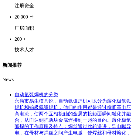
注册资金
20,000
㎡
厂房面积
200
+
技术人才
新闻推荐
News
自动氩弧焊机的分类
永康市易生模具说，自动氩弧焊机可以分为熔化极氩弧
焊机和钨极氩弧焊机，他们的作用都是通过瞬间高电压
高电流，使两个互相接触的金属的接触面瞬间融化并融
合，从而达到把两块金属焊接到一起的目的。熔化极氩
弧焊的工作原理及特点：焊丝通过丝轮送进，导电嘴导
电，在母材与焊丝之间产生电弧，使焊丝和母材熔化，