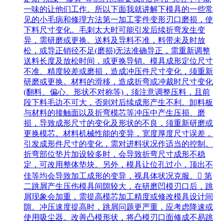
一味的让他们工作。所以下面我就讲解下模具的一些常
见的小毛病和修理方法第一加工零件变形刃口磨损，使
下料尺寸变化。毛刺太大时可能引发后续折弯发生变
异，需研磨或更换。送料及导料不准，料带未及时放
松，或导正销径不足(磨损)无法准确导正，需重新调整
送料长度及放松时间，或更换导销。模具成形定位尺寸
不准、精度较差或磨损，造成冲压件尺寸变化，须重新
研磨或更换。材料的滑移，造成折弯或冲裁时尺寸变化
(翻料、偏心、形状不对称等)，须注意调整压料，且前
段下料毛边不可大，否则对后续成形产生不利。卸料板
与材料的接触面以及折弯模芯等冲压中产生压损、磨
损，导致成形尺寸的变化及形状的不良，须重新研磨或
更换模芯。材料机械性能的变异，宽度厚度尺寸误差，
引发成形件尺寸的变化，需对进料状况作适当的控制。
折弯部位垫片加设较多时，会导致折弯尺寸成形不稳
定，可改用整体垫块。另外，模具让位孔过小，顶出不
佳等均会导致加工成形的变异，视具体状况克服。 第
二跳屑产生压伤模具间隙较大，在研磨凹模刃口后，跳
屑现象会加重，需提高模芯加工精度或修改模具设计间
隙。冲压速度提高时，跳屑问题更严重，应考虑降速或
使用吸尘器。改善凸模形状，将凸模刃口面修成不易跳