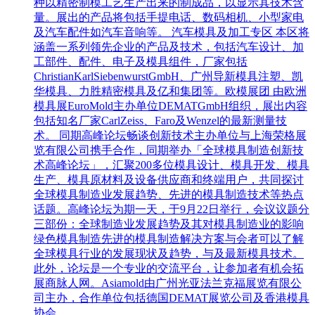
种以精密制模工艺生产出来的制成品，以显示其技术含
量。展出的产品将包括手提电话、数码相机、小型家电
及汽车配件如汽车音响等。 汽车模具及加工专区 本区将
涵盖一系列领先企业的产品及技术，包括汽车设计、加
工部件、配件、电子及模具组件，厂家包括
ChristianKarlSiebenwurstGmbH、广州导新模具注塑、凯
华模具、力胜精密模具及亿和集团等。欧模展团 由欧洲
模具展EuroMold主办单位DEMATGmbH组织，展出内容
包括知名厂家CarlZeiss、Faro及Wenzel的最新测量技
术。 同期高峰论坛畅谈创新技术主办单位与上海荣格展
览有限公司携手合作，同期举办「全球模具制造创新技
术高峰论坛」，汇聚200多位模具设计、模具开发、模具
生产、模具原材料及设备供应商和终端用户，共同探讨
全球模具制造业发展趋势、先进的模具制造技术等热点
话题。高峰论坛为期一天，于9月22日举行，会议议题分
三部份：全球制造业发展趋势及其对模具制造业的影响
绿色模具制造先进的模具制造解决方案与会者可以了解
全球模具行业的发展现状及趋势，与及最新模具技术。
此外，论坛是一个专业的交流平台，让参加者有机会拓
展商脉人网。Asiamold由广州光亚法兰克福展览有限公
司主办，合作单位包括德国DEMAT展览公司及香港模具
协会。