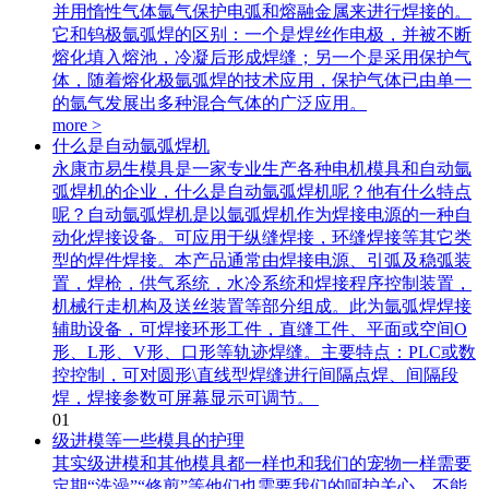
并用惰性气体氩气保护电弧和熔融金属来进行焊接的。
它和钨极氩弧焊的区别：一个是焊丝作电极，并被不断
熔化填入熔池，冷凝后形成焊缝；另一个是采用保护气
体，随着熔化极氩弧焊的技术应用，保护气体已由单一
的氩气发展出多种混合气体的广泛应用。
more >
什么是自动氩弧焊机
永康市易生模具是一家专业生产各种电机模具和自动氩
弧焊机的企业，什么是自动氩弧焊机呢？他有什么特点
呢？自动氩弧焊机是以氩弧焊机作为焊接电源的一种自
动化焊接设备。可应用于纵缝焊接，环缝焊接等其它类
型的焊件焊接。本产品通常由焊接电源、引弧及稳弧装
置，焊枪，供气系统，水冷系统和焊接程序控制装置，
机械行走机构及送丝装置等部分组成。此为氩弧焊焊接
辅助设备，可焊接环形工件，直缝工件、平面或空间O
形、L形、V形、口形等轨迹焊缝。主要特点：PLC或数
控控制，可对圆形\直线型焊缝进行间隔点焊、间隔段
焊，焊接参数可屏幕显示可调节。
01
级进模等一些模具的护理
其实级进模和其他模具都一样也和我们的宠物一样需要
定期“洗澡”“修剪”等他们也需要我们的呵护关心，不能