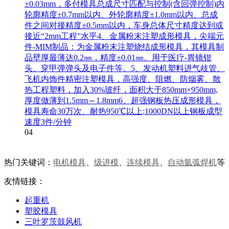
±0.03mm，多付模具总成尺寸匹配与控制(含回弹控制)内
轮廓精度±0.7mm以内、外轮廓精度±1.0mm以内、总成
件之间对接精度±0.5mm以内，车身总体尺寸精度达到或
接近“2mm工程”水平4、金属粉末注塑成形模具，尖端元
件-MIM制品：为金属粉末注塑烧结成形模具，其模具制
品壁厚最薄达0.2㎜，精度±0.01㎜。用于医疗-胃镜钳
头、穿甲弹弹头及电子件等。5、发动机塑料进气歧管、
飞机内饰件精密注塑模具，高强度、阻燃、防烟雾、散
热工程塑料，加入30%玻纤，面积大于850mm×950mm,
厚度做薄到1.5mm～1.8mm6、超强钢板热压成形模具，
模具寿命30万次、耐热950℃以上;1000DN以上钢板成型
速度3件/分钟
04
热门关键词：
电机模具
、
级进模
、
连续模具
、
自动氩弧焊机
等
友情链接：
起重机
塑胶模具
三叶罗茨鼓风机