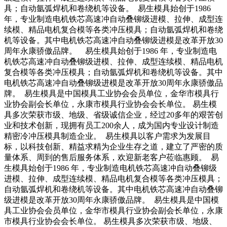
具；自动氩弧焊机和卷绕机等设备。 易生模具始创于1986
年，专业制造电机铁芯高速冲自动叠铆级进模、拉伸、成型连
续模、精品电机复合模等各类冲压模具；自动氩弧焊机和卷绕
机等设备。其中电机铁芯高速冲自动叠铆级进模是改革开放30
周年永康骄傲品牌。 易生模具始创于1986 年，专业制造电
机铁芯高速冲自动叠铆级进模、拉伸、成型连续模、精品电机
复合模等各类冲压模具；自动氩弧焊机和卷绕机等设备。其中
电机铁芯高速冲自动叠铆级进模是改革开放30周年永康骄傲品
牌。 易生模具是中国模具工业协会会员单位，金华市模具行
业协会副会长单位，永康市模具行业协会会长单位。 易生模
具多次荣获市级、地级、省级诚信企业，经过20多年的艰苦创
业和技术创新，现拥有员工200余人，成为国内专业设计制造
精密冷冲压模具制造企业。 易生模具以客户需求为发展目
标，以科技创新、精益求精为企业生存之道，建立了严密的质
量体系、周到的售后服务体系，欢迎新老客户莅临惠顾。 易
生模具始创于1986 年，专业制造电机铁芯高速冲自动叠铆级
进模、拉伸、成型连续模、精品电机复合模等各类冲压模具；
自动氩弧焊机和卷绕机等设备。其中电机铁芯高速冲自动叠铆
级进模是改革开放30周年永康骄傲品牌。 易生模具是中国模
具工业协会会员单位，金华市模具行业协会副会长单位，永康
市模具行业协会会长单位。 易生模具多次荣获市级、地级、