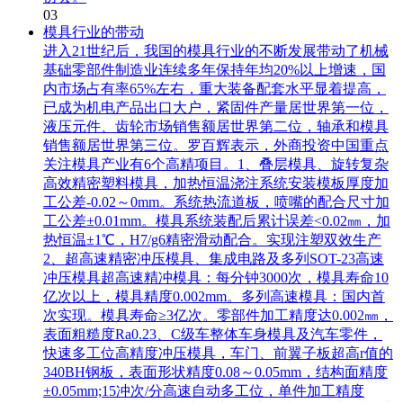
03
模具行业的带动
进入21世纪后，我国的模具行业的不断发展带动了机械
基础零部件制造业连续多年保持年均20%以上增速，国
内市场占有率65%左右，重大装备配套水平显着提高，
已成为机电产品出口大户，紧固件产量居世界第一位，
液压元件、齿轮市场销售额居世界第二位，轴承和模具
销售额居世界第三位。罗百辉表示，外商投资中国重点
关注模具产业有6个高精项目。1、叠层模具、旋转复杂
高效精密塑料模具，加热恒温浇注系统安装模板厚度加
工公差-0.02～0mm。系统热流道板，喷嘴的配合尺寸加
工公差±0.01mm。模具系统装配后累计误差<0.02㎜，加
热恒温±1℃，H7/g6精密滑动配合。实现注塑双效生产
2、超高速精密冲压模具、集成电路及多列SOT-23高速
冲压模具超高速精冲模具：每分钟3000次，模具寿命10
亿次以上，模具精度0.002mm。多列高速模具：国内首
次实现。模具寿命≥3亿次。零部件加工精度达0.002㎜，
表面粗糙度Ra0.23、C级车整体车身模具及汽车零件，
快速多工位高精度冲压模具，车门、前翼子板超高r值的
340BH钢板，表面形状精度0.08～0.05mm，结构面精度
±0.05mm;15冲次/分高速自动多工位，单件加工精度