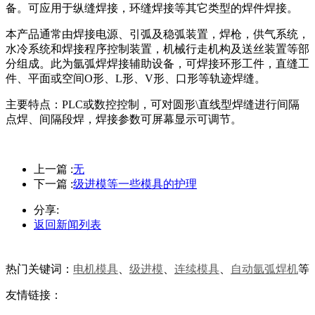
备。可应用于纵缝焊接，环缝焊接等其它类型的焊件焊接。
本产品通常由焊接电源、引弧及稳弧装置，焊枪，供气系统，
水冷系统和焊接程序控制装置，机械行走机构及送丝装置等部
分组成。此为氩弧焊焊接辅助设备，可焊接环形工件，直缝工
件、平面或空间O形、L形、V形、口形等轨迹焊缝。
主要特点：PLC或数控控制，可对圆形\直线型焊缝进行间隔
点焊、间隔段焊，焊接参数可屏幕显示可调节。
上一篇 :
无
下一篇 :
级进模等一些模具的护理
分享:
返回新闻列表
热门关键词：
电机模具
、
级进模
、
连续模具
、
自动氩弧焊机
等
友情链接：